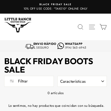
Ir
BLACK FRIDAY SALE
directamente
10% OFF USE CODE: "TAKE10" ONLINE ONLY
al
contenido
BUSCAR
NAVE
C
ENVIO RÁPIDO
WHATSAPP
& SEGURO
(914) 563-6943
BLACK FRIDAY BOOTS
SALE
ORDENAR
Filtrar
0 artículos
Lo sentimos, no hay productos que coincidan con su búsqueda.