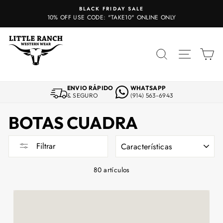
Ir
BLACK FRIDAY SALE
directamente
10% OFF USE CODE: "TAKE10" ONLINE ONLY
al
contenido
BUSCAR
NAVE
C
ENVIO RÁPIDO
WHATSAPP
& SEGURO
(914) 563-6943
BOTAS CUADRA
ORDENAR
Filtrar
80 artículos