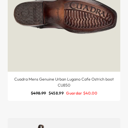
Cuadra Mens Genuine Urban Lugano Cafe Ostrich boot
CU850
Precio
$498.99
Precio
$458.99
Guardar $40.00
habitual
de
oferta