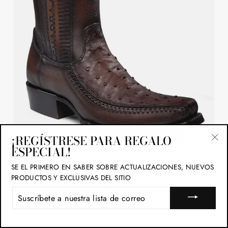
¡REGÍSTRESE PARA REGALO
ESPECIAL!
"Ce
Cuadra Mens Ostrich Flame Chocolate Leather Boots
(esc
SE EL PRIMERO EN SABER SOBRE ACTUALIZACIONES, NUEVOS
CU803
PRODUCTOS Y EXCLUSIVAS DEL SITIO
$489.99
SUSCRÍBETE
A
NUESTRA
LISTA
DE