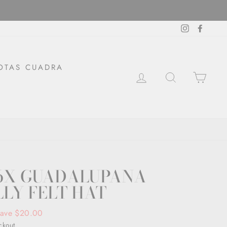
Instagram
Facebo
OTAS CUADRA
LOG IN
SEARCH
CAR
6X GUADALUPANA
LLY FELT HAT
ave $20.00
ckout.