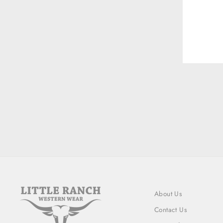
ENT
YOU
EMA
About Us
Contact Us