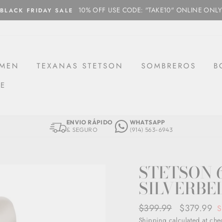
10% OFF USE CODE: "TAKE10" ONLINE ONLY
BLACK FRIDAY SALE
MEN
TEXANAS STETSON
SOMBREROS
B
CE
ENVIO RÁPIDO
WHATSAPP
& SEGURO
(914) 563-6943
STETSON 
SILVERBE
Regular
$399.99
Sale
$379.99
S
price
price
Shipping
calculated at che