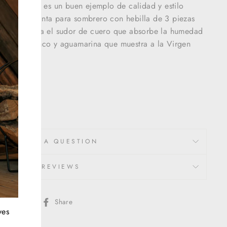
rero Stetson es un buen ejemplo de calidad y estilo
 hermosa cinta para sombrero con hebilla de 3 piezas
na cinta para el sudor de cuero que absorbe la humedad
e satén blanco y aguamarina que muestra a la Virgen
4")
ASK A QUESTION
REVIEWS
Share
Share
ves
on
Facebook