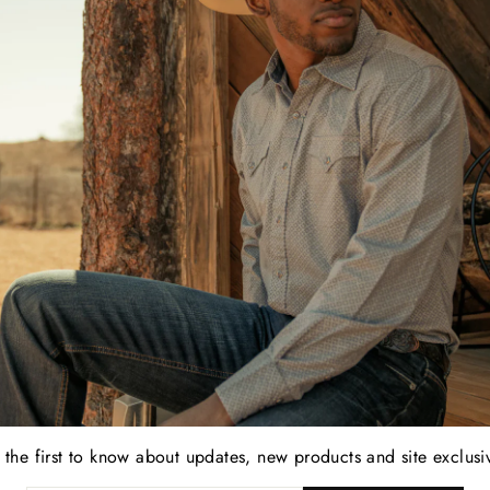
suave al tacto. El somb
únicos. Cuenta con una
con la Virgen María, u
y una corona forrada d
María.
(COPA 4 3/4" FALDA 
 the first to know about updates, new products and site exclusi