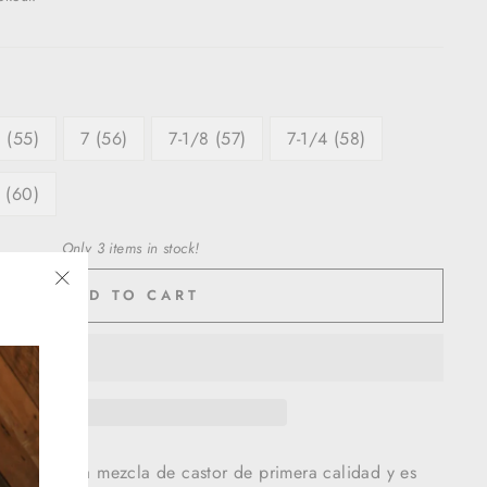
 (55)
7 (56)
7-1/8 (57)
7-1/4 (58)
 (60)
Only 3 items in stock!
ADD TO CART
"Close
(esc)"
ta con una mezcla de castor de primera calidad y es