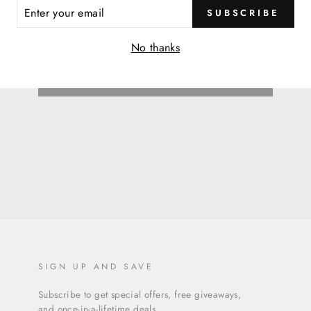
ER
SUBSCRIBE
R
IL
No thanks
BACK TO TEXANAS STETSON
SIGN UP AND SAVE
Subscribe to get special offers, free giveaways,
and once-in-a-lifetime deals.